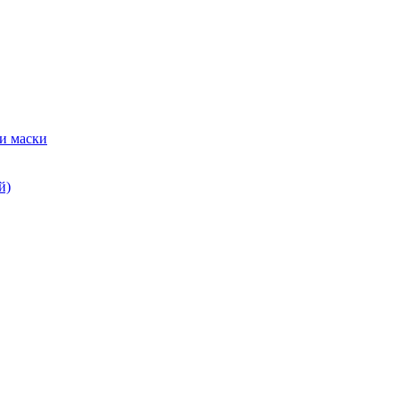
и маски
й)