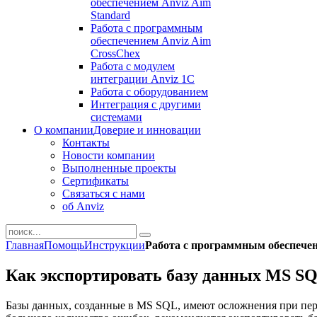
обеспечением Anviz Aim
Standard
Работа с программным
обеспечением Anviz Aim
CrossChex
Работа с модулем
интеграции Anviz 1C
Работа с оборудованием
Интеграция с другими
системами
О компании
Доверие и инновации
Контакты
Новости компании
Выполненные проекты
Сертификаты
Связаться с нами
об Anviz
Главная
Помощь
Инструкции
Работа с программным обеспечен
Как экспортировать базу данных MS S
Базы данных, созданные в MS SQL, имеют осложнения при пере