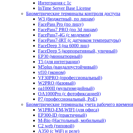
Интеграция с 1с
InTime Server Base License
Биометрические терминалы контроля доступа
W3 (бюджетный, по лицам)
FacePass Pro (по лицу)
FacePass7 PRO (по 3d лицам)
FacePass7-4G (с модемом)
FacePass7-IRT (с датчиком температуры)
FaceDeep 3 (на 6000 лиц)
FaceDeep 5 (корпоративный, уличный)
EP30 (миниатюрный)
T5 (для интеграции)
M5plus (вандалоустойчивый)
vf10 (эконом)
VF30PRO (профессиональный)
W2PRO (базовый)
oa1000II (мультимедийный)
OA1000Pro (с фотофиксацией)
P7 (профессиональный, PoE)
Биометрические терминалы учета рабочего времен
W1PRO-EM-WIFI (для офиса)
EP300-ID (практичный)
M-Bio (Настольный, мобильный)
С2 web (типовой)
A350 (с WiFi и реле)