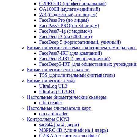
C2PRO-ID (профессиональный)
OA1000II (мультимедийный)
W3 (бюджетный, по лицам)
FacePass Pro (по лицам)
FacePass7 PRO(по 3d лицам)
FacePass7-4g (с модемом)
FaceDeep 3 (на 6000 лиц)
FaceDeep 5 (корпоративный, уличный)
Биометрические системы с контролем температуры 
FacePass7-IRT (для компаний)
FaceDeep3-IRT (для предприятий)
FaceDeep5-IRT (для общественных учреждени
Биометрические считыватели
T5S (дополнительный считыватель)
Биометрические замки
UltraLoq UL3
UltraLoq UL3-BT
Настольные биометрические сканеры
u bio reader
Настольные считыватели карт
em card reader
Контроллеры СКУД
sac844 (на 4 двери)
M3PRO-ID (уличный на 1 дверь)
C2 KA (по картам для офиса)