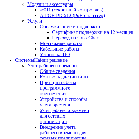
Модули и аксессуары
sc011 (секретный контроллер)
A-POE-PD 512 (PoE-сплиттер)
Услуги
Обслуживание и поддержка
Сертификат поддержки на 12 месяцев
Переход на CrossChex
Монтажные работы
Кабельные работы
Установка ПО
Системы
Найди решение
Учет рабочего времени
Общие сведения
Контроль дисциплины
Принцип работы
программного
обеспечения
Устройства и способы
учета времени
Учет рабочего времени
для сетевых
организаций
Внедрение учета
рабочего времени для
сетевых предприятий