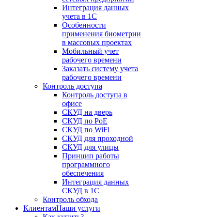
Интеграция данных
учета в 1С
Особенности
применения биометрии
в массовых проектах
Мобильный учет
рабочего времени
Заказать систему учета
рабочего времени
Контроль доступа
Контроль доступа в
офисе
СКУД на дверь
СКУД по PoE
СКУД по WiFi
СКУД для проходной
СКУД для улицы
Принцип работы
программного
обеспечения
Интеграция данных
СКУД в 1С
Контроль обхода
Клиентам
Наши услуги
Как купить?